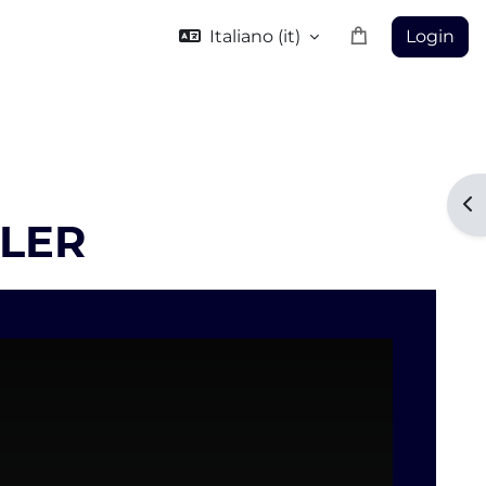
Italiano ‎(it)‎
Login
Ap
ILER