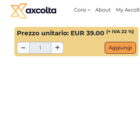
Vai al contenuto principale
Corsi
About
My Axcol
Blocchi
(+ IVA 22 %)
Prezzo unitario: EUR 39.00
Rimuovi Quantità
Aggiungi Quantità