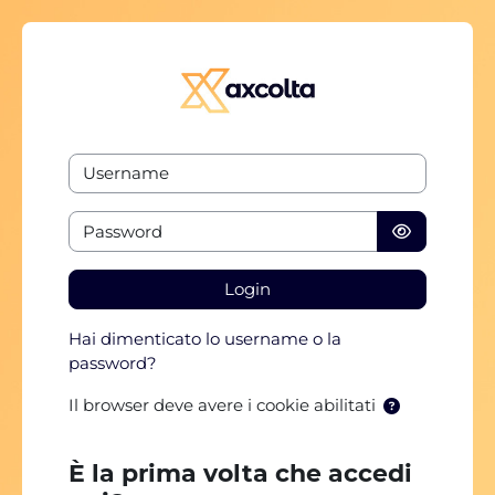
Vai al contenuto principale
Vai a creazione account
Username
Password
Login
Hai dimenticato lo username o la
password?
Il browser deve avere i cookie abilitati
È la prima volta che accedi