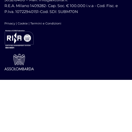
R.E.A. Milano 1409282- Cap. Soc. € 100.000 i.v.a -
Cod. Fisc. e
P.Iva. 10722940151
-Cod. SDI: SUBM70N
Privacy
| Cookie
|
Termini e Condizioni