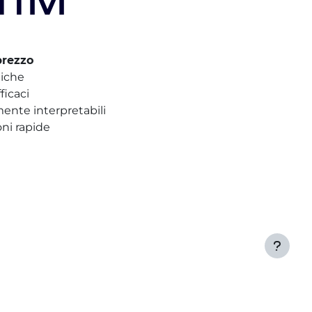
TTIVI
prezzo
miche
ficaci
mente interpretabili
oni rapide