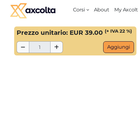
Vai al contenuto principale
Corsi
About
My Axcol
Blocchi
(+ IVA 22 %)
Prezzo unitario: EUR 39.00
Rimuovi Quantità
Aggiungi Quantità