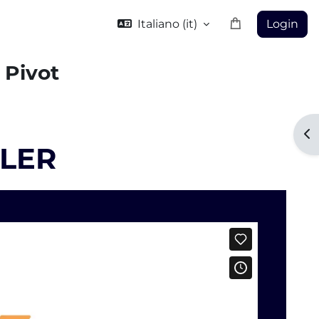
Italiano ‎(it)‎
Login
e Pivot
Ap
ILER