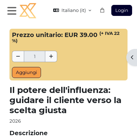
Vai al contenuto principale
Italiano ‎(it)‎
Login
Pannello laterale
Blocchi
(+ IVA 22
Prezzo unitario: EUR 39.00
%)
Rimuovi Quantità
Aggiungi Quantità
Apr
Il potere dell'influenza:
guidare il cliente verso la
scelta giusta
2026
Descrizione