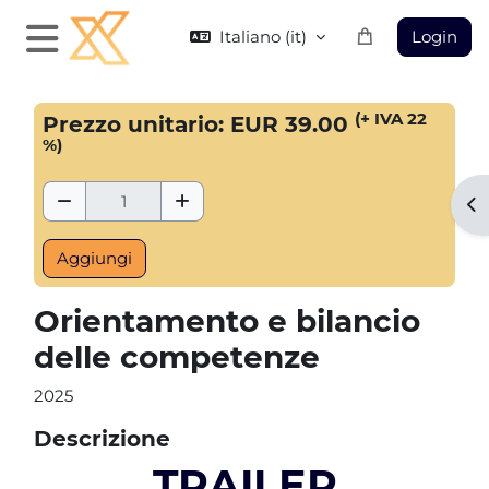
Vai al contenuto principale
Italiano ‎(it)‎
Login
Pannello laterale
Blocchi
(+ IVA 22
Prezzo unitario: EUR 39.00
%)
Rimuovi Quantità
Aggiungi Quantità
Apr
Orientamento e bilancio
delle competenze
2025
Descrizione
TRAILER