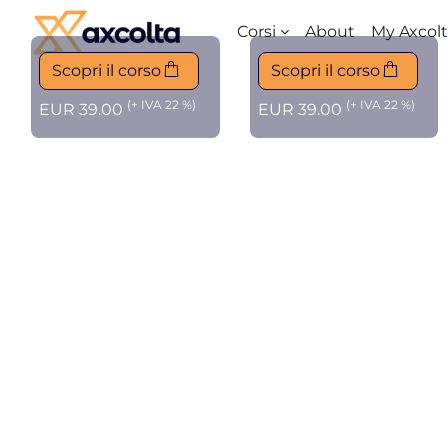
Vai al contenuto principale
Corsi
About
My Axcol
Scopri il corso
Scopri il corso
(+ IVA 22 %)
(+ IVA 22 %)
EUR 39.00
EUR 39.00