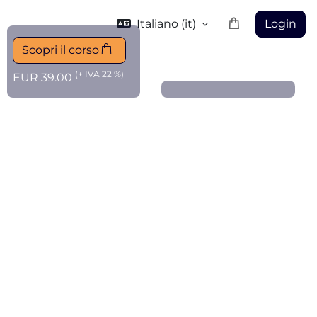
Italiano ‎(it)‎
Login
Scopri il corso
(+ IVA 22 %)
EUR 39.00